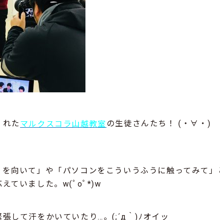
くれた
の生徒さんたち！ (・∀・)
マルクスコラ山越教室
うを向いて」や「パソコンをこういうふうに触ってみて」
ていました。w(ﾟoﾟ*)w
して汗をかいていたり…。(;´д｀)
ﾉオイッ