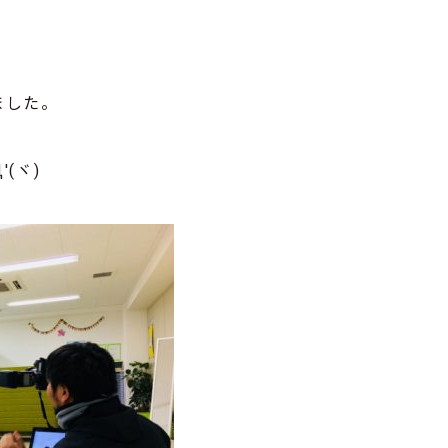
ました。
(ヾ)