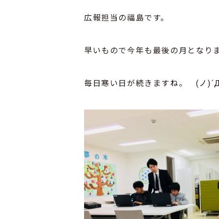
広報担当の福島です。
早いもので今年も最後の月となり
毎日寒い日が続きますね。 (ノ)´Д'