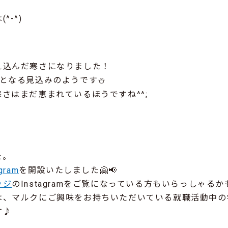
-^)
え込んだ寒さになりました！
℃となる見込みのようです⛄
さはまだ恵まれているほうですね^^;
。
。
た。
gram
を開設いたしました🤗📢
ッジ
のInstagramをご覧になっている方もいらっしゃる
は、マルクにご興味をお持ちいただいている就職活動中の
す♪