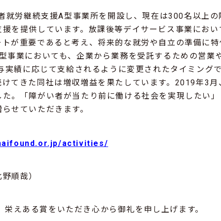
い者就労継続支援A型事業所を開設し、現在は300名以上
支援を提供しています。放課後等デイサービス事業におい
ートが重要であると考え、将来的な就労や自立の準備に特
A型事業においても、企業から業務を受託するための営業
給与実績に応じて支給されるように変更されたタイミング
きた同社は増収増益を果たしています。2019年3月、東証To
した。「障がい者が当たり前に働ける社会を実現したい」
贈らせていただきます。
naifound.or.jp/activities/
北野順哉）
、栄えある賞をいただき心から御礼を申し上げます。