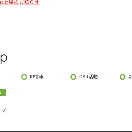
ket上場のお知らせ
IR情報
CSR活動
せ
ップ