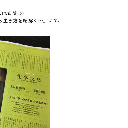
）
SPC出版
の
談から生き方を紐解く～』にて、